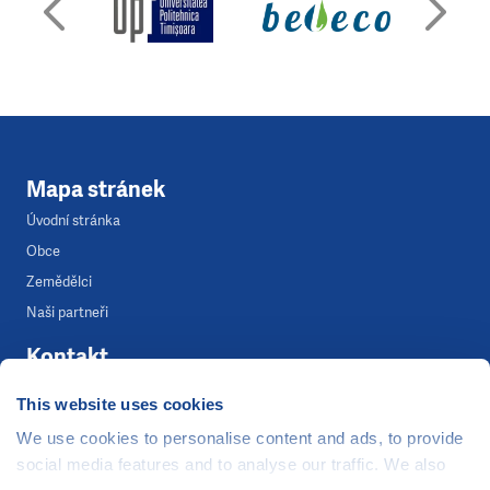
Mapa stránek
Úvodní stránka
Obce
Zemědělci
Naši partneři
Kontakt
Tereza Ocetková
This website uses cookies
We use cookies to personalise content and ads, to provide
Mediální koordinátorka
social media features and to analyse our traffic. We also
+420 739 283 983