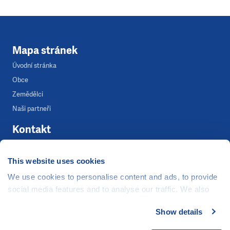
Mapa stránek
Úvodní stránka
Obce
Zemědělci
Naši partneři
Kontakt
Tereza Ocetková
This website uses cookies
Mediální koordinátorka
We use cookies to personalise content and ads, to provide
+420 739 283 983
social media features and to analyse our traffic. We also
tereza.ocetkova@clovekvtisni.cz
share information about your use of our site with our social
Show details
media, advertising and analytics partners who may
combine it with other information that you’ve provided to