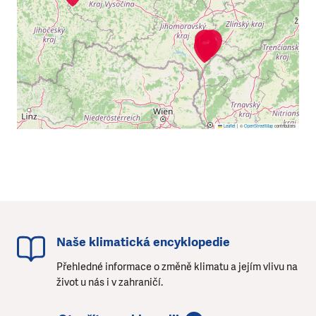
Leaflet
|
©
OpenStreetMap
contributors
Naše klimatická encyklopedie
Přehledné informace o změně klimatu a jejím vlivu na
život u nás i v zahraničí.