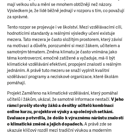
mají velkou sílu a mění se mnohem obtížněji než názory.
Výsledkem je, že lidé běžně jednají v rozporu s tím, co považují
za správné.
Tento rozpor se projevuje i ve školství. Mezi vzdělávacími cíli,
hodnotícími standardy a reálnými výsledky učení existuje
mezera. Tato mezera je často složitým prostorem, který závisí
na motivaci a důvěře, porozumění si mezi žákem, učitelem a
samotným tématem. Změna klimatu je často vnímána jako
téma kontroverzní, emočně zatížené a vyžaduje, má-li být
klimatické vzdělávání efektivní, propojení znalostí s reálným
jednáním. A právě tuto mezeru se snaží vyplnit kvalitní
vzdělávací programy a neziskové organizace, které školám
pomáhají.
Projekt Zaměřeno na klimatické vzdělávání, který pomáhal
učitelů i žákům, ukázal, že samotné informace nestačí.
V jeho
rámci prošly stovky žáků a desítky učitelů kombinací
online kurzu, projektové výuky a společných setkání.
Evaluace potvrdila, že došlo k výraznému nárůstu znalostí
o klimatické změně a jejích dopadech.
A právě zde se
ukazuje klíčový rozdíl mezi tradiční výukou a moderním