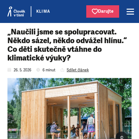
Darujte
KLIMA
„Naučili jsme se spolupracovat.
Někdo sázel, někdo odvážel hlínu.“
Co děti skutečně vtáhne do
klimatické výuky?
26. 5. 2026
6 minut
Sdílet článek
©