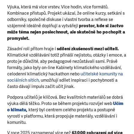
Výuka, která má více vrstev. Více hodin, více formátů.
Kombinace přístupů. Projekt ukázal, že online kurzy, setkání s
odborníky, společné diskuse i vlastní tvorba a reflexe se
vzájemně ideálně doplňují a vytvářejí
prostor, kde si žactvo
může téma nejen poslechnout, ale skutečně ho pochopit a
promyslet.
Zásadní roli přitom hraje i
sdílení zkušeností mezi učiteli.
Klimatické vzdělávání totiž přináší nejistotu, otázky i emoce, a
proto je důležité, aby pedagogové nezůstávali sami. Právě
formáty, jako byly on-line Kabinety klimatického vzdělávání,
celodenní klimatický hackathon nebo
učitelské komunity na
sociálních
sítích
, umožňují sdílet inspiraci i pochybnosti a
často dávají impuls začít učit jinak.
Podpora učitelů je klíčová. Bez kvalitních materiálů se dobrá
výuka dělá těžko. Proto se během projektu rozvíjel web
Učím
o klimatu
,
který byl centrem celého projektu a postupně
vyrostl v platformu, která propojuje materiály, vzdělávání i
komunitu.
V roce 2025 zaznamenal více než
63 000 zobrazení od více