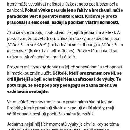
který může vyvolávat nejistotu, úzkost nebo pocit bezmoci a
zahlcení.
Pokud výuka pracuje jen s fakty a hrozbami, může
paradoxně vést k pasivitě místo k akci. Klíčové je proto
pracovat i s emocemi, nadějí a pocitem vlastní účinnosti.
Žáci se více zapojují, pokud vidí, že jejich jednání má efekt. A
pokud věří, že to zvládnou. Důležité otázky pro každého jsou:
„Věřím, že to dokážu?“
(individuální self-efficacy) a
„Věřím, že to
má smysl?“
(kolektivní self-efficacy). Právě v této oblasti se
ukázalo, jak zásadní roli hrají učitelé.
Program měl výrazný dopad na jejich sebevědomí a schopnost
klimatickou změnu učit.
Učitelé, kteří programem prošli, se
cítili jistější a byli ochotnější téma zařazovat do výuky. To
potvrzuje, že bez podpory pedagogů se žádná změna ve
vzdělávání neobejde.
Velmi důležitým prvkem je také práce mimo školní lavice.
Projekty, které přesahují školu a zapojují další aktéry, mají
větší dopad a posilují pocit, že změna je možná.
Jedním z nejsilnějších momentů výuky je chvíle, kdy se téma