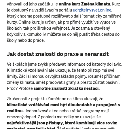
věnovali od jeho začátku, je
online kurz Změna klimatu
. Kurz
je dostupný na vzdělávacím portálu
udrzitelnysvet.online
,
který chceme postupně rozšiřovat o další tematicky zaměřené
kurzy. Online kurz je určen jak pro přímé využití ve výuce ve
školách, tak pro širokou veřejnost. Je zdarma a otevřený
kdykoliv a komukoliv, můžete se do něj pustit třeba cestou do
školy nebo do práce.
Jak dostat znalosti do praxe a nenarazit
Ve školách jsme zvyklí předávat informace od katedry do lavic.
Klimatické vzdělávání ale ukazuje, že tento přístup má své
limity. Žáci si mohou osvojit základní pojmy, rozumět příčinám
změny klimatu, umět pracovat s grafy, a přesto zůstat pasivní.
Proč? Protože
samotné znalosti zkrátka nestačí.
Zkušenosti z projektu Zaměřeno na klima ukazují, že
klimatické vzdělávání musí být dlouhodobé a propojené s
realitou.
Jednorázové akce nebo krátké programy mají
omezený dopad. Z pohledu metodiky se ukazuje, že
nejefektivnější jsou přístupy, které kombinují více rovin:
znalostní, emoční i akční.
Žáci potřebují nejen porozumět