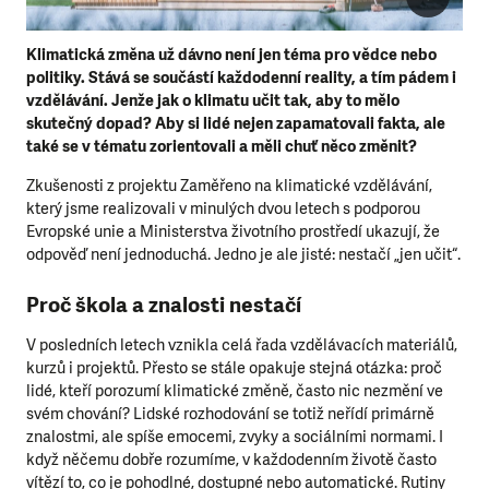
Klimatická změna už dávno není jen téma pro vědce nebo
politiky. Stává se součástí každodenní reality, a tím pádem i
vzdělávání. Jenže jak o klimatu učit tak, aby to mělo
skutečný dopad? Aby si lidé nejen zapamatovali fakta, ale
také se v tématu zorientovali a měli chuť něco změnit?
Zkušenosti z projektu Zaměřeno na klimatické vzdělávání,
který jsme realizovali v minulých dvou letech s podporou
Evropské unie a Ministerstva životního prostředí ukazují, že
odpověď není jednoduchá. Jedno je ale jisté: nestačí „jen učit“.
Proč škola a znalosti nestačí
V posledních letech vznikla celá řada vzdělávacích materiálů,
kurzů i projektů. Přesto se stále opakuje stejná otázka: proč
lidé, kteří porozumí klimatické změně, často nic nezmění ve
svém chování? Lidské rozhodování se totiž neřídí primárně
znalostmi, ale spíše emocemi, zvyky a sociálními normami. I
když něčemu dobře rozumíme, v každodenním životě často
vítězí to, co je pohodlné, dostupné nebo automatické. Rutiny