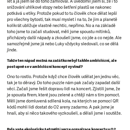
let a já jsem se do toho zamiloval. A uvědomil jsem si, že i to
snižování uhlíkové stopy nebo šetření plastů se nakonec
potkává u etiky. Protože pokud to tu člověk chce dělat lepší
pro všechny bytosti, tak musí myslet i na to, že jim a planetě
kolikrát ubližuje vlastně nechtíc, nepřímo. No a na základě
toho jsme to začali studovat, měli jsme spoustu mítinků,
přicházely další nápady a zkoušeli jsme, co jde a co nejde. Ale
samozřejmě jsme já nebo Luky vždycky sledovali, co se dělá
jinde.
Takže ten nápad možná na začátku nebyl takhle ambiciózní, ale
postupně se v ambiciózní koncept vyvinul?
Ono to rostlo. Protože když chce člověk udělat jen jednu věc,
tak je to děravý. Do toho puzzle nám pak začaly zapadat další
věci. Začali jsme řešit dopravu lidí na koncert. Zjistili jsme, že
je spousta firem, které jsou zelené a chtějí nám s tím pomoct.
Měli jsme domluvená sdílená kola, na kterých se pomocí QR
kódů mohli lidi dostat do O2 areny zadarmo. A pak jsme je
hnali, aby si něco takového vyzkoušeli, a dělali jsme i soutěže.
Byla vaše ekologicky šetrnější verze organizace koncertu v O2