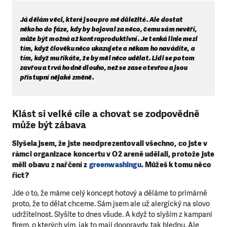
Já dělám věci, které jsou pro mě důležité. Ale dostat
někoho do fáze, kdy by bojoval za něco, čemu sám nevěří,
může být možná až kontraproduktivní. Je tenká linie mezi
tím, když člověku něco ukazujete a někam ho navádíte, a
tím, když mu říkáte, že by měl něco udělat. Lidi se potom
zavřou a trvá hodně dlouho, než se zase otevřou a jsou
přístupní nějaké změně.
Klást si velké cíle a chovat se zodpovědně
může být zábava
Slyšela jsem, že jste neodprezentovali všechno, co jste v
rámci organizace koncertu v O2 areně udělali, protože jste
měli obavu z nařčení z
greenwashingu
. Můžeš k tomu něco
říct?
Jde o to, že máme celý koncept hotový a děláme to primárně
proto, že to dělat chceme. Sám jsem ale už alergický na slovo
udržitelnost. Slyšíte to dnes všude. A když to slyším z kampaní
firem, o kterých vím, jak to mají doopravdy, tak blednu. Ale