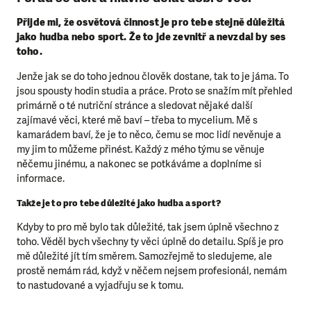
Přijde mi, že osvětová činnost je pro tebe stejně důležitá
jako hudba nebo sport. Že to jde zevnitř a nevzdal by ses
toho.
Jenže jak se do toho jednou člověk dostane, tak to je jáma. To
jsou spousty hodin studia a práce. Proto se snažím mít přehled
primárně o té nutriční stránce a sledovat nějaké další
zajímavé věci, které mě baví – třeba to mycelium. Mě s
kamarádem baví, že je to něco, čemu se moc lidí nevěnuje a
my jim to můžeme přinést. Každý z mého týmu se věnuje
něčemu jinému, a nakonec se potkáváme a doplníme si
informace.
Takže je to pro tebe důležité jako hudba a sport?
Kdyby to pro mě bylo tak důležité, tak jsem úplně všechno z
toho. Věděl bych všechny ty věci úplně do detailu. Spíš je pro
mě důležité jít tím směrem. Samozřejmě to sledujeme, ale
prostě nemám rád, když v něčem nejsem profesionál, nemám
to nastudované a vyjadřuju se k tomu.