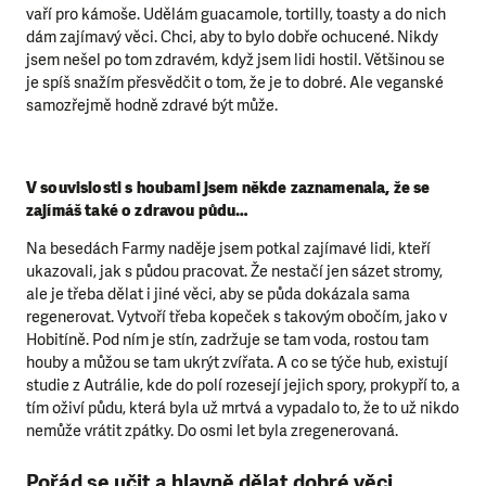
vaří pro kámoše. Udělám guacamole, tortilly, toasty a do nich
dám zajímavý věci. Chci, aby to bylo dobře ochucené. Nikdy
jsem nešel po tom zdravém, když jsem lidi hostil. Většinou se
je spíš snažím přesvědčit o tom, že je to dobré. Ale veganské
samozřejmě hodně zdravé být může.
V souvislosti s houbami jsem někde zaznamenala, že se
zajímáš také o zdravou půdu…
Na besedách Farmy naděje jsem potkal zajímavé lidi, kteří
ukazovali, jak s půdou pracovat. Že nestačí jen sázet stromy,
ale je třeba dělat i jiné věci, aby se půda dokázala sama
regenerovat. Vytvoří třeba kopeček s takovým obočím, jako v
Hobitíně. Pod ním je stín, zadržuje se tam voda, rostou tam
houby a můžou se tam ukrýt zvířata. A co se týče hub, existují
studie z Autrálie, kde do polí rozesejí jejich spory, prokypří to, a
tím oživí půdu, která byla už mrtvá a vypadalo to, že to už nikdo
nemůže vrátit zpátky. Do osmi let byla zregenerovaná.
Pořád se učit a hlavně dělat dobré věci