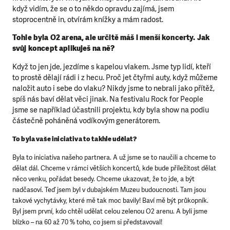
když vidím, že se o to někdo opravdu zajímá, jsem
stoprocentně in, otvírám knížky a mám radost.
Tohle byla O2 arena, ale určitě máš i menší koncerty. Jak
svůj koncept aplikuješ na ně?
Když to jen jde, jezdíme s kapelou vlakem. Jsme typ lidí, kteří
to prostě dělají rádi i z hecu. Proč jet čtyřmi auty, když můžeme
naložit auto i sebe do vlaku? Nikdy jsme to nebrali jako přítěž,
spíš nás baví dělat věci jinak. Na festivalu Rock for People
jsme se například účastnili projektu, kdy byla show na podiu
částečně poháněná vodíkovým generátorem.
To byla vaše iniciativa to takhle udělat?
Byla to iniciativa našeho partnera. A už jsme se to naučili a chceme to
dělat dál. Chceme v rámci větších koncertů, kde bude příležitost dělat
něco venku, pořádat besedy. Chceme ukazovat, že to jde, a být
nadčasoví. Teď jsem byl v dubajském Muzeu budoucnosti. Tam jsou
takové vychytávky, které mě tak moc bavily! Baví mě být průkopník.
Byl jsem první, kdo chtěl udělat celou zelenou O2 arenu. A byli jsme
blízko – na 60 až 70 % toho, co jsem si představoval!