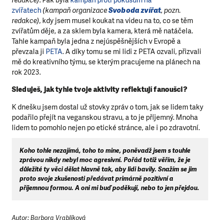
zvířatech
(kampaň organizace
Svoboda zvířat
, pozn.
redakce)
, kdy jsem musel koukat na videu na to, co se těm
zvířatům děje, a za sklem byla kamera, která mě natáčela.
Tahle kampaň byla jedna z nejúspěšnějších v Evropě a
převzala ji
PETA
. A díky tomu se mi lidi z PETA ozvali, přizvali
mě do kreativního týmu, se kterým pracujeme na plánech na
rok 2023.
Sleduješ, jak tyhle tvoje aktivity reflektují fanoušci?
K dnešku jsem dostal už stovky zpráv o tom, jak se lidem taky
podařilo přejít na veganskou stravu, a to je příjemný. Mnoha
lidem to pomohlo nejen po etické stránce, ale i po zdravotní.
Koho tohle nezajímá, toho to mine, poněvadž jsem s touhle
zprávou nikdy nebyl moc agresivní.
Pořád totiž věřím, že je
důležité ty věci dělat hlavně tak, aby lidi bavily. Snažím se jim
proto svoje zkušenosti předávat primárně pozitivní a
příjemnou formou. A oni mi buď poděkují, nebo to jen přejdou.
Autor: Barbora Vrablíková