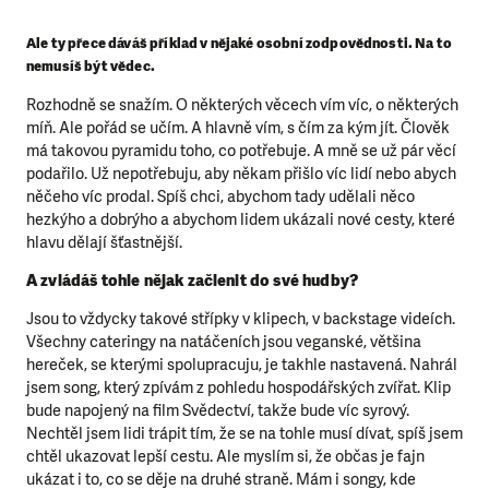
Ale ty přece dáváš příklad v nějaké osobní zodpovědnosti. Na to
nemusíš být vědec.
Rozhodně se snažím. O některých věcech vím víc, o některých
míň. Ale pořád se učím. A hlavně vím, s čím za kým jít. Člověk
má takovou pyramidu toho, co potřebuje. A mně se už pár věcí
podařilo. Už nepotřebuju, aby někam přišlo víc lidí nebo abych
něčeho víc prodal. Spíš chci, abychom tady udělali něco
hezkýho a dobrýho a abychom lidem ukázali nové cesty, které
hlavu dělají šťastnější.
A zvládáš tohle nějak začlenit do své hudby?
Jsou to vždycky takové střípky v klipech, v backstage videích.
Všechny cateringy na natáčeních jsou veganské, většina
hereček, se kterými spolupracuju, je takhle nastavená. Nahrál
jsem song, který zpívám z pohledu hospodářských zvířat. Klip
bude napojený na film Svědectví, takže bude víc syrový.
Nechtěl jsem lidi trápit tím, že se na tohle musí dívat, spíš jsem
chtěl ukazovat lepší cestu. Ale myslím si, že občas je fajn
ukázat i to, co se děje na druhé straně. Mám i songy, kde