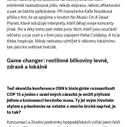
extrémně nastudované jídlo, někdo dopravu, někdo offsetování
a pak se takhle potkáváme. PR manažerka Káťa Nováková
přišla s tím, že se spojíme s hnutím No Music On A Dead
Planet, které sdružuje interprety, kteří dělají svoje koncerty
jinak. No a díky tomu pak máte punc těch, kteří jsou součástí
něčeho, co je cool a v čem jsou zapojeni třeba Coldplay. A to je
třeba inspiruje. Nikdy nebudou vzhlížet k někomu lokálnímu
tak jako ke světové hvězdě.
Game changer: rostlinné bílkoviny levně,
zdravě a lokálně
Teď skončila konference OSN k biologické rozmanitosti
COP 15 a jeden z uzavřených závazků je snížit plýtvání
jídlem a konzumaci hovězího masa. Ty jsi svým životním
stylem a působením na ostatní o mnoho kroků napřed, je
to tak?
Konzumaci a životní podmínky hospodářských zvířat jsem řešil