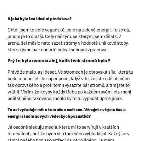
A jaká byla tvá ideální představa?
Chtěl jsem to celé veganské, celé na zelené energii. To se dá,
jenom je to dražší. Celý náš tým, se kterým jsem dělal O2
arenu, šel měsíc nato sázet stromy v hodnotě uhlíkové stopy,
kterou jsme na koncertě nebyli schopni zpracovat.
Prý to byla ovocná alej, kolik těch stromů bylo?
Právě že málo, asi deset. Ve stromech je obrovská síla, která tu
bude mnoho let. Je super pocit, když víte, že jste udělali něco
tak obrovského a proti tomu vysázíte pár stromů, a tím jste to
vrátili. Věřím, že kdyby každý třeba po každém svém letu mohl
udělat něco takového, mohlo by to tu vypadat úplně jinak.
To asi vyžaduje mít o tom něco načteno. Věnujete v týmu čas a
energii studiu nových vědeckých poznatků?
Já osobně sleduju média, která mi to servírují v kratších
intervalech, než že bych si o tom něco vyhledával. Každý se v
rámci našeho týmu soustředí na něco jiného. Já mám