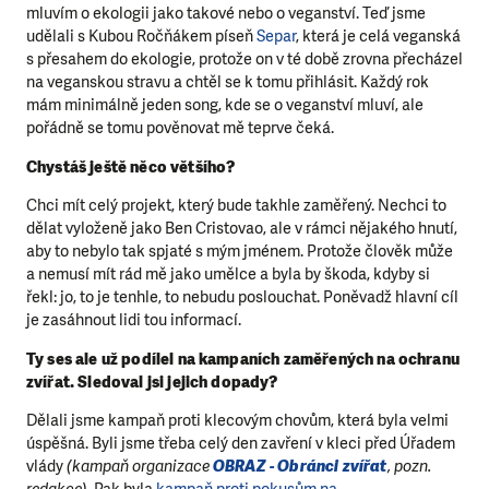
mluvím o ekologii jako takové nebo o veganství. Teď jsme
udělali s Kubou Ročňákem píseň
Separ
, která je celá veganská
s přesahem do ekologie, protože on v té době zrovna přecházel
na veganskou stravu a chtěl se k tomu přihlásit. Každý rok
mám minimálně jeden song, kde se o veganství mluví, ale
pořádně se tomu pověnovat mě teprve čeká.
Chystáš ještě něco většího?
Chci mít celý projekt, který bude takhle zaměřený. Nechci to
dělat vyloženě jako Ben Cristovao, ale v rámci nějakého hnutí,
aby to nebylo tak spjaté s mým jménem. Protože člověk může
a nemusí mít rád mě jako umělce a byla by škoda, kdyby si
řekl: jo, to je tenhle, to nebudu poslouchat. Poněvadž hlavní cíl
je zasáhnout lidi tou informací.
Ty ses ale už podílel na kampaních zaměřených na ochranu
zvířat. Sledoval jsi jejich dopady?
Dělali jsme kampaň proti klecovým chovům, která byla velmi
úspěšná. Byli jsme třeba celý den zavření v kleci před Úřadem
vlády
(kampaň organizace
OBRAZ - Obránci zvířat
, pozn.
redakce)
. Pak byla
kampaň proti pokusům na