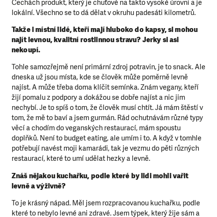
Čechách produkt, který je chuťově na takto vysoké úrovni a je
lokální. Všechno se to dá dělat v okruhu padesáti kilometrů.
Takže i místní lidé, kteří mají hluboko do kapsy, si mohou
najít levnou, kvalitní rostlinnou stravu? Jerky si asi
nekoupí.
Tohle samozřejmě není primární zdroj potravin, je to snack. Ale
dneska už jsou místa, kde se člověk může poměrně levně
najíst. A může třeba doma klíčit semínka. Znám vegany, kteří
žijí pomalu z podpory a dokážou se dobře najíst a nic jim
nechybí. Je to spíš o tom, že člověk musí chtít. Já mám štěstí v
tom, že mě to baví a jsem gurmán. Rád ochutnávám různé typy
věcí a chodím do veganských restaurací, mám spoustu
doplňků. Není to budget eating, ale umím i to. A když v tomhle
potřebují navést moji kamarádi, tak je vezmu do pěti různých
restaurací, které to umí udělat hezky a levně.
Znáš nějakou kuchařku, podle které by lidi mohli vařit
levně a výživně?
To je krásný nápad. Měl jsem rozpracovanou kuchařku, podle
které to nebylo levné ani zdravé. Jsem týpek, který žije sám a