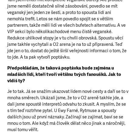
jsme neměli dostatečně silné zásobování, povedlo se mít
veganský jen jeden ze šesti, a proto to spousta lidí ani
nemohla trefit. Letos se nám povedlo spojit se s větším
partnerem, takže měli lidi ve všech bufetech alternativu. A ve
VIP sekci bylo několikachodové menu čistě veganské.
Redukce uhlíkové stopy je v tu chvíli obrovská. Spoustu věcí
jsme takhle vychytali a O2 arena je na to už připravená. Teď
jde jen o to, dostat do ještě širší veřejnosti informaci o tom, že
to jde. A ta pak vytvoří poptávku.
Předpokládám, že taková poptávka bude zejména u
mladších lidí, kteří tvoří většinu tvých fanoušků. Jak to
vidíš ty?
Je to tak. Já se snažím ukazovat lidem nové cesty a daří se to v
mnoha směrech. Ukázali jsme, že to v O2 areně takhle jde, a
dali jsme spoustě interpretů odvahu to zkusit. A myslím, že se
s tím teď roztrhne pytel. U Ewy Farné, Rytmuse a spousty
dalších jsou už první náznaky. Začínají se zajímat, baví se se
mnou o tom. Ale když má člověk dělat něco jinak a náročněji,
musí tomu věřit.