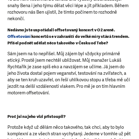
snahy Bena i jeho týmu dělat věci lépe a jít příkladem. Během
rozhovoru nás Ben ujistil, že tímto počinem to rozhodně
nekončí.
Nedávno jste uspořádali offsetovaný koncert v O2 areně.
Offsetování
koncertů se v zahraničí do velké míry stává trendem.
Přišel podnět udělat něco takového v Česku od Tebe?
Sám jsem na to nepřišel. Můj zájem byl vždycky primárně
etický. Prostě jsem nechtěl ubližovat. Můj manažer Lukáš
Rychtařík je zase spíš eko a navzájem se učíme. Já jsem do
jeho života dostal pojem veganství, testování na zvířatech, a
aby se ten kruh uzavřel, on řeší uhlíkovou stopu a třeba mě učí
jezdit na delší vzdálenosti vlakem. Pro mě je on tím hlavním
motorem offsetování.
Proč jsi na jeho vizi přistoupil?
Protože když už dělám něco takového, tak chci, aby to bylo
komplexní a ze všech stran vychytaný. Jedeme v tomhle už pět