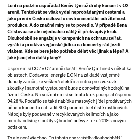
Loni na podzim uspořádal Benův tým už druhý koncert v O2
areně. Tentokrát se však vydal neprobádanými cestami a
jako první v Česku usiloval o environmentální udržitelnost
produkce. A do značné míry se to povedlo. V případě Bena
Cristovaa se ale nejednalo o náhlý či překvapivý krok.
Dlouhodobě se angažuje v kampaních na ochranu zvířat,
vyrábí a prodává veganské jídlo a na koncerty rád jezdí
vlakem. Kde se bere jeho potřeba dělat věci jinak a lépe? A
jaké jsou jeho další plány?
Úspor emisí CO2 v O2 areně dosáhl Benův tým hned v několika
oblastech. Dodavatel energie E.ON na základě vzájemné
dohody zaručil, že veškerá elektřina nutná pro zvukové
zkoušky i samotné vystoupení bude z obnovitelných zdrojů na
území Česka. Na snížení emisí se tento krok podepsal úsporou
94,28 %. Podařilo se také nabídku masových jídel prodávaných
během koncertu nahradit 800 porcemi jídel čistě rostlinných.
Nápoje byly podávané v recyklovaných kelímcích a jako
merchandising sloužily výhradně oděvy z roku 2019 s novým
potiskem.
To ale není všechno. Do tohoto dne vyústily dlouhodobější