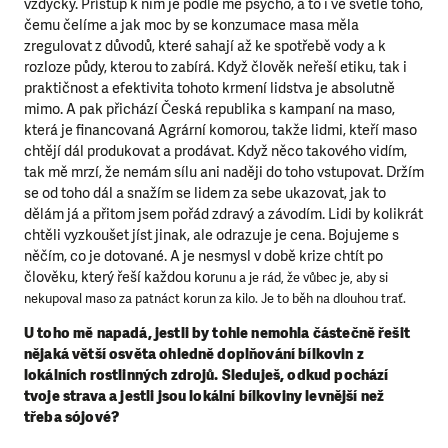
vždycky. Přístup k nim je podle mě psycho, a to i ve světle toho,
čemu čelíme a jak moc by se konzumace masa měla
zregulovat z důvodů, které sahají až ke spotřebě vody a k
rozloze půdy, kterou to zabírá. Když člověk neřeší etiku, tak i
praktičnost a efektivita tohoto krmení lidstva je absolutně
mimo. A pak přichází Česká republika s kampaní na maso,
která je financovaná Agrární komorou, takže lidmi, kteří maso
chtějí dál produkovat a prodávat. Když něco takového vidím,
tak mě mrzí, že nemám sílu ani naději do toho vstupovat. Držím
se od toho dál a snažím se lidem za sebe ukazovat, jak to
dělám já a přitom jsem pořád zdravý a závodím. Lidi by kolikrát
chtěli vyzkoušet jíst jinak, ale odrazuje je cena. Bojujeme s
něčím, co je dotované. A je nesmysl v době krize chtít po
člověku, který řeší každou kor
unu a je rád, že vůbec je, aby si
nekupoval maso za patnáct korun za kilo. Je to běh na dlouhou trať.
U toho mě napadá, jestli by tohle nemohla částečně řešit
nějaká větší osvěta ohledně doplňování bílkovin z
lokálních rostlinných zdrojů. Sleduješ, odkud pochází
tvoje strava a jestli jsou lokální bílkoviny levnější než
třeba sójové?