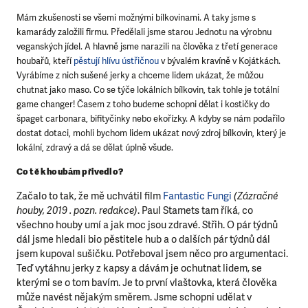
Mám zkušenosti se všemi možnými bílkovinami. A taky jsme s
kamarády založili firmu. Předělali jsme starou Jednotu na výrobnu
veganských jídel. A hlavně jsme narazili na člověka z třetí generace
houbařů, kteří
pěstují hlívu ústřičnou
v bývalém kravíně v Kojátkách.
Vyrábíme z nich sušené jerky a chceme lidem ukázat, že můžou
chutnat jako maso. Co se týče lokálních bílkovin, tak tohle je totální
game changer! Časem z toho budeme schopni dělat i kostičky do
špaget carbonara, bifityčinky nebo ekořízky. A kdyby se nám podařilo
dostat dotaci, mohli bychom lidem ukázat nový zdroj bílkovin, který je
lokální, zdravý a dá se dělat úplně všude.
Co tě k houbám přivedlo?
Začalo to tak, že mě uchvátil film
Fantastic Fungi
(Zázračné
houby, 2019 . pozn. redakce)
. Paul Stamets tam říká, co
všechno houby umí a jak moc jsou zdravé. Střih. O pár týdnů
dál jsme hledali bio pěstitele hub a o dalších pár týdnů dál
jsem kupoval sušičku. Potřeboval jsem něco pro argumentaci.
Teď vytáhnu jerky z kapsy a dávám je ochutnat lidem, se
kterými se o tom bavím. Je to první vlaštovka, která člověka
může navést nějakým směrem. Jsme schopni udělat v