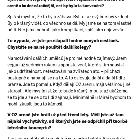
areně o hodně náročnější, než by byla ta konvenční?
Spíš si myslím, že to byla zábava. Byl to takový čerstvý vzduch.
Bylo krásný vidět, co všechno se dá. My jsme se na tom vlastně
učili. Nic jsme nebrali jako komplikaci, spíš jako objevování.
To vypadá, že jste prošlapali hodně nových cestiček.
Chystáte se na ně pouštět další kolegy?
Namotávání dalších umělců je pro mě hodně zajímavý. Jsem
vegan už sedmým rokem a spousta věcí, které s tím souvisí –
jako udržitelnost, netestování na zvířatech atd. – přichází
postupně a nabalují se na to. A to oslovuje další a další lidi z
branže. Jde to pomalu. Když dělají O2 arenu, mají většinou jiné
starosti. Ale myslím si, že to bude krásný impuls, až ukážeme,
že to jde a že se o to lidi zajímají. Minimálně u Mirai bychom to
mohli zkusit, jsou to kámoši.
V O2 areně jste hráli už před třemi lety. Měli jste už tam
nějaké vychytávky, od kterých jste se odpíchli při tvorbě
letošního konceptu?
Tam jsem chtěl mít kompletně veganské bufety. Ale protože