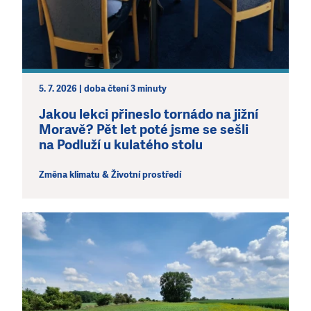
5. 7. 2026 | doba čtení 3 minuty
Jakou lekci přineslo tornádo na jižní
Moravě? Pět let poté jsme se sešli
na Podluží u kulatého stolu
Změna klimatu & Životní prostředí