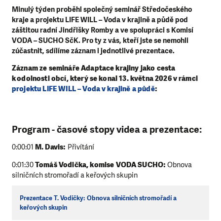
Minulý týden proběhl společný seminář Středočeského
kraje a projektu LIFE WILL – Voda v krajině a půdě pod
záštitou radní Jindřišky Romby a ve spolupráci s Komisí
VODA – SUCHO SčK. Pro ty z vás, kteří jste se nemohli
zúčastnit, sdílíme záznam i jednotlivé prezentace.
Záznam ze semináře Adaptace krajiny jako cesta
k odolnosti obcí, který se konal 13. května 2026 v rámci
projektu LIFE WILL – Voda v krajině a půdě
:
Program - časové stopy videa a prezentace:
0:00:01
M. Davis:
Přivítání
0:01:30
Tomáš Vodička, komise VODA SUCHO:
Obnova
silničních stromořadí a keřových skupin
Prezentace T. Vodičky: Obnova silničních stromořadí a
keřových skupin