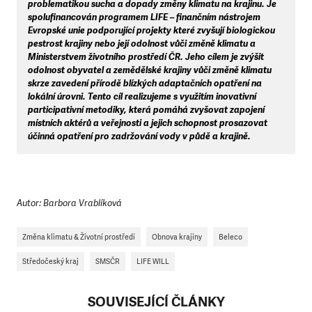
problematikou sucha a dopady změny klimatu na krajinu. Je
spolufinancován programem LIFE – finančním nástrojem
Evropské unie podporující projekty které zvyšují biologickou
pestrost krajiny nebo její odolnost vůči změně klimatu a
Ministerstvem životního prostředí ČR. Jeho cílem je zvýšit
odolnost obyvatel a zemědělské krajiny vůči změně klimatu
skrze zavedení přírodě blízkých adaptačních opatření na
lokální úrovni. Tento cíl realizujeme s využitím inovativní
participativní metodiky, která pomáhá zvyšovat zapojení
místních aktérů a veřejnosti a jejich schopnost prosazovat
účinná opatření pro zadržování vody v půdě a krajině.
Autor: Barbora Vrablíková
Změna klimatu & Životní prostředí
Obnova krajiny
Beleco
Středočeský kraj
SMSČR
LIFE WILL
SOUVISEJÍCÍ ČLÁNKY